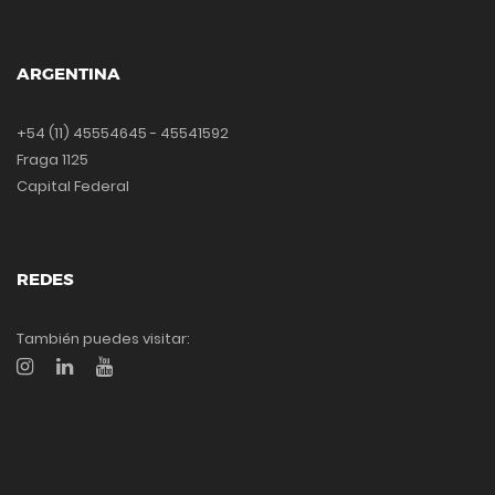
ARGENTINA
+54 (11) 45554645 - 45541592
Fraga 1125
Capital Federal
REDES
También puedes visitar:
NICOLAS GOLDFINGER - DIRECTOR - EQUINDO -
FRAGOL