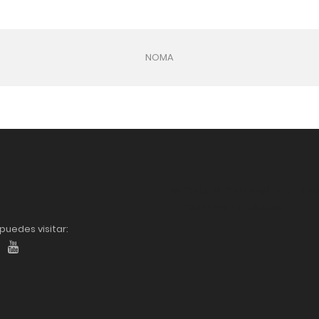
NOMA
NICOLAS GOLDFINGER - DI
- EQUINDO - FRAGOL
puedes visitar: