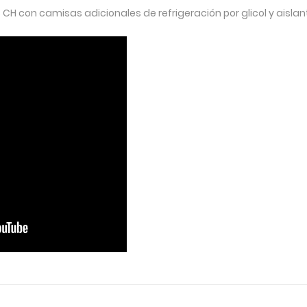
CH con camisas adicionales de refrigeración por glicol y aislan