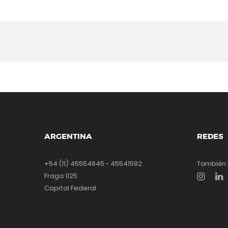
ARGENTINA
REDES
+54 (11) 45554645 - 45541592
También 
Fraga 1125
Capital Federal